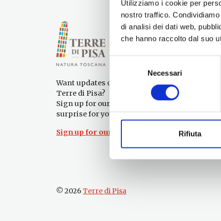
Utilizziamo i cookie per perso
nostro traffico. Condividiamo 
di analisi dei dati web, pubbl
che hanno raccolto dal suo uti
Selezione
Necessari
del
Want updates on what to do and see in the
consenso
Terre di Pisa?
Sign up for our newsletter! An immediate
surprise for you!
Sign up for our Newsletter!
Rifiuta
© 2026
Terre di Pisa