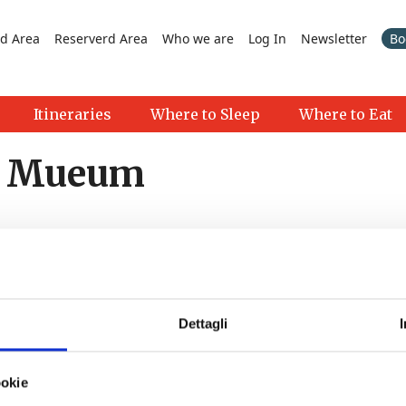
d Area
Reserverd Area
Who we are
Log In
Newsletter
Bo
Itineraries
Where to Sleep
Where to Eat
se Mueum
Dettagli
n" | Crespina
- 01/09/2026 - 30/09/2026 - Tutto il giorno
ookie