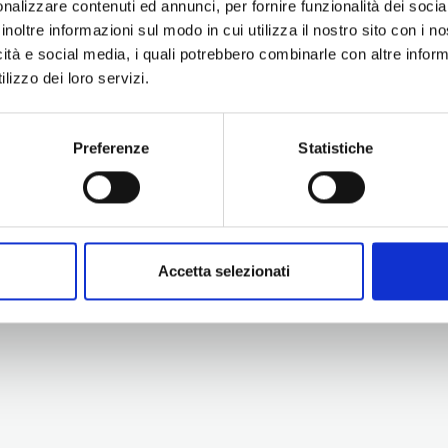
nalizzare contenuti ed annunci, per fornire funzionalità dei socia
inoltre informazioni sul modo in cui utilizza il nostro sito con i 
icità e social media, i quali potrebbero combinarle con altre inform
lizzo dei loro servizi.
Preferenze
Statistiche
Information
Experiences
Territory
Promotion and Development Service
Events
Internationalisation, Tourism and
Itineraries
Cultural Heritage
Attractions
turismo@tno.camcom.it
Accetta selezionati
Accomodation & Produ
Who we are
Press & media