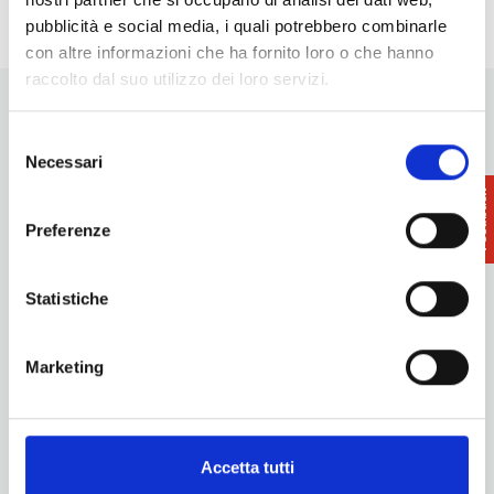
pubblicità e social media, i quali potrebbero combinarle
con altre informazioni che ha fornito loro o che hanno
raccolto dal suo utilizzo dei loro servizi.
Selezione
Necessari
del
consenso
Want updates on what to do and see in the Terre di Pisa?
Preferenze
Sign up for our newsletter! An immediate surprise for you!
Sign up for our Newsletter!
Statistiche
Information
Promotion and Development Service
Marketing
Internationalisation, Tourism and Cultural Heritage
turismo@tno.camcom.it
Experiences
Accetta tutti
Territory