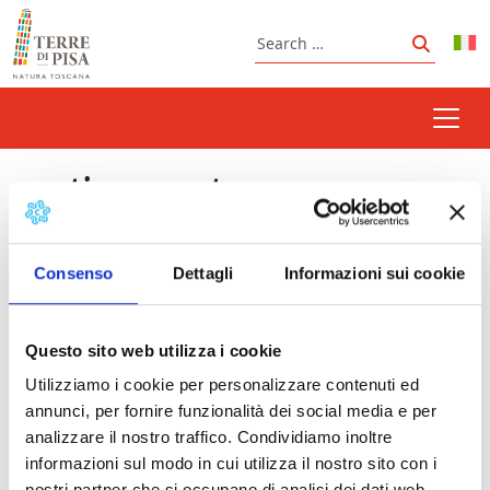
Skip to content
Search
Search
cantine aperte
Consenso
Dettagli
Informazioni sui cookie
Prossimi eventi
Questo sito web utilizza i cookie
"Cantine aperte" - Open cellars in November |
Utilizziamo i cookie per personalizzare contenuti ed
Terre di Pisa
- 01/11/2026 - 29/11/2026 - Tutto il
annunci, per fornire funzionalità dei social media e per
giorno
analizzare il nostro traffico. Condividiamo inoltre
"Cantine aperte" - Open wineries at Christmas
informazioni sul modo in cui utilizza il nostro sito con i
time
- 01/12/2026 - 31/12/2026 - Tutto il giorno
nostri partner che si occupano di analisi dei dati web,