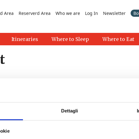
d Area
Reserverd Area
Who we are
Log In
Newsletter
Bo
Itineraries
Where to Sleep
Where to Eat
t
Dettagli
Pontedera
- 09/10/2026 - Tutto il giorno
ookie