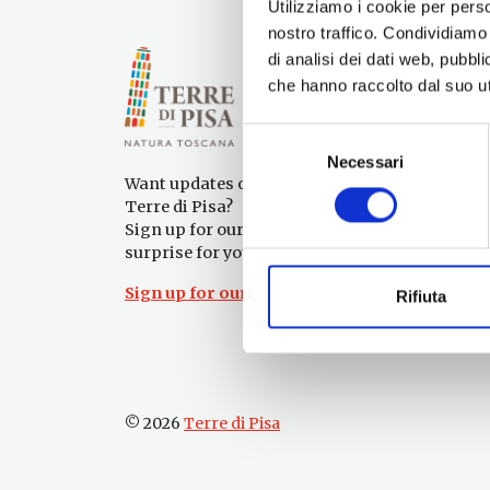
Utilizziamo i cookie per perso
nostro traffico. Condividiamo 
di analisi dei dati web, pubbl
che hanno raccolto dal suo uti
Selezione
Necessari
del
Want updates on what to do and see in the
consenso
Terre di Pisa?
Sign up for our newsletter! An immediate
surprise for you!
Sign up for our Newsletter!
Rifiuta
© 2026
Terre di Pisa