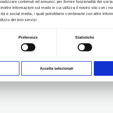
nalizzare contenuti ed annunci, per fornire funzionalità dei socia
inoltre informazioni sul modo in cui utilizza il nostro sito con i 
icità e social media, i quali potrebbero combinarle con altre inform
lizzo dei loro servizi.
Preferenze
Statistiche
Information
Experiences
Territory
Promotion and Development Service
Events
Internationalisation, Tourism and
Itineraries
Cultural Heritage
Attractions
turismo@tno.camcom.it
Accetta selezionati
Accomodation & Produ
Who we are
Press & media