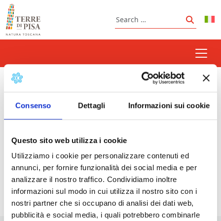
Skip to content
Search
Search
big cake
Consenso
Dettagli
Informazioni sui cookie
Questo sito web utilizza i cookie
Prossimi eventi
Utilizziamo i cookie per personalizzare contenuti ed
Cream Puff Festival in Orentano
- 10/08/2026 -
annunci, per fornire funzionalità dei social media e per
16/08/2026 - Tutto il giorno
analizzare il nostro traffico. Condividiamo inoltre
informazioni sul modo in cui utilizza il nostro sito con i
nostri partner che si occupano di analisi dei dati web,
pubblicità e social media, i quali potrebbero combinarle