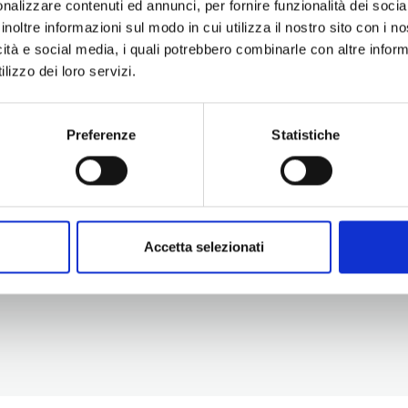
nalizzare contenuti ed annunci, per fornire funzionalità dei socia
inoltre informazioni sul modo in cui utilizza il nostro sito con i 
icità e social media, i quali potrebbero combinarle con altre inform
lizzo dei loro servizi.
Preferenze
Statistiche
Information
Experiences
Territory
Promotion and Development Service
Events
Internationalisation, Tourism and
Itineraries
Cultural Heritage
Attractions
turismo@tno.camcom.it
Accomodation & Produ
Accetta selezionati
Who we are
Press & media