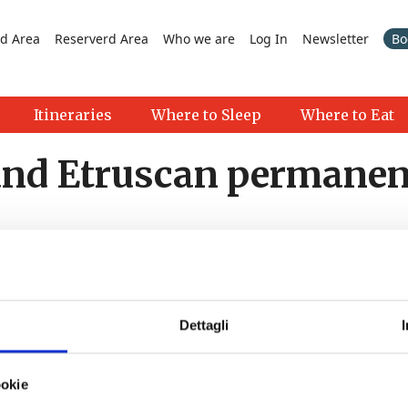
d Area
Reserverd Area
Who we are
Log In
Newsletter
Bo
Itineraries
Where to Sleep
Where to Eat
and Etruscan permanen
Dettagli
>
ookie