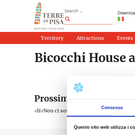
Skip to content
Search
Downloa
Search
Territory
Attractions
Events
Bicocchi House 
Prossimi eventi
Consenso
<li>Non ci sono eventi con questo tag</li
Questo sito web utilizza i c