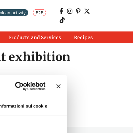
ok an activity
B2B
Products and Services
Recipes
t exhibition
Informazioni sui cookie