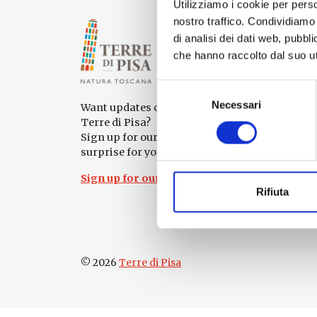
Utilizziamo i cookie per perso
nostro traffico. Condividiamo 
di analisi dei dati web, pubbl
che hanno raccolto dal suo uti
Selezione
Necessari
del
Want updates on what to do and see in the
consenso
Terre di Pisa?
Sign up for our newsletter! An immediate
surprise for you!
Sign up for our Newsletter!
Rifiuta
© 2026
Terre di Pisa