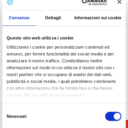
‘Ciottolo di Lustignano’, which bears an engraved
image of a bison, one of the oldest testimonies of
prehistoric art in Tuscany. Another valuable find is
Consenso
Dettagli
Informazioni sui cookie
the monumental Etruscan stele of Pomarance (6th
century B.C.).
Questo sito web utilizza i cookie
Utilizziamo i cookie per personalizzare contenuti ed
Opening time
annunci, per fornire funzionalità dei social media e per
26/4 -30/9: Sat and Sun, only guided tour at 16-
analizzare il nostro traffico. Condividiamo inoltre
17-18.
informazioni sul modo in cui utilizza il nostro sito con i
Tickets
: € 3.00 adults, € 2.00 under 14
nostri partner che si occupano di analisi dei dati web,
Combined ticket /strong> Casa Bicocchi and
pubblicità e social media, i quali potrebbero combinarle
Rocca Sillana €5,00
con altre informazioni che ha fornito loro o che hanno
raccolto dal suo utilizzo dei loro servizi.
Selezione
Necessari
del
consenso