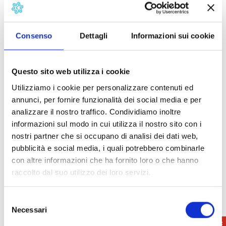
the Road Book delivery will be at the Chalet delle
Terme. The start of the challenges will be on
Saturday evening to then have the “piesse” of
Consenso
Dettagli
Informazioni sui cookie
Casciana dispute with the charm of darkness and
the additional lights that cut through the darkness,
to then let the competitors enter the nocturnal
Questo sito web utilizza i cookie
reorganization of Casciana in Piazza Martiri della
Utilizziamo i cookie per personalizzare contenuti ed
Libertà.
annunci, per fornire funzionalità dei social media e per
analizzare il nostro traffico. Condividiamo inoltre
informazioni sul modo in cui utilizza il nostro sito con i
Info:
0587 646151
nostri partner che si occupano di analisi dei dati web,
Ufficio Turismo Casciana Terme
pubblicità e social media, i quali potrebbero combinarle
info@visitcascianatermelari.it
con altre informazioni che ha fornito loro o che hanno
www.visitcascianatermelari.it
raccolto dal suo utilizzo dei loro servizi.
Selezione
Necessari
del
consenso