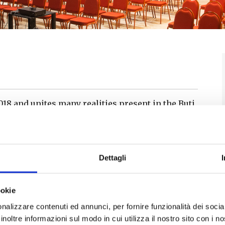
2018 and unites many realities present in the Buti
eriences to create a musical event with a high
s a stage to all the young artists of our territory.
Dettagli
ookie
nalizzare contenuti ed annunci, per fornire funzionalità dei socia
inoltre informazioni sul modo in cui utilizza il nostro sito con i 