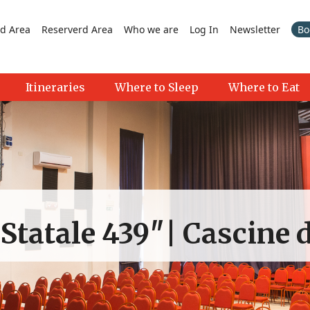
d Area
Reserverd Area
Who we are
Log In
Newsletter
Bo
Itineraries
Where to Sleep
Where to Eat
Statale 439″| Cascine d