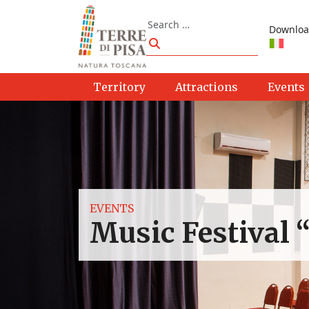
Skip to content
Search
Downloa
Search
Territory
Attractions
Events
EVENTS
Music Festival “