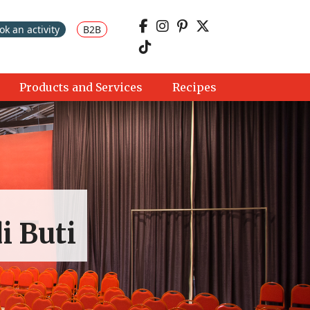
ok an activity
B2B
Products and Services
Recipes
i Buti