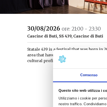
30/08/2026
ore: 21:00 - 23:30
Cascine di Buti, SS 439, Cascine di Buti
Statale 439 is a festival that was born in 
area that have decided to merge their exp
cultural profile that at the same time offer
Consenso
Questo sito web utilizza i c
Utilizziamo i cookie per perso
nostro traffico. Condividiamo 