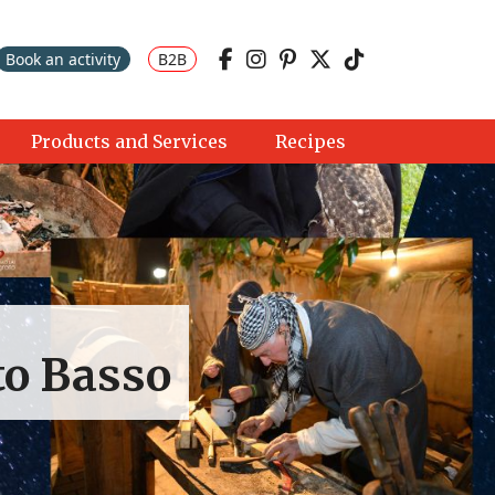
Book an activity
B2B
Products and Services
Recipes
to Basso