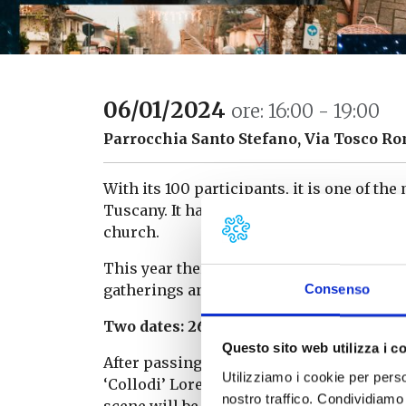
06/01/2024
ore: 16:00 - 19:00
Parrocchia Santo Stefano, Via Tosco Ro
With its 100 participants, it is one of th
Tuscany. It has been held for 12 years at
S
church.
This year there will be some novelties in
gatherings and respect the rules of preve
Consenso
Two dates: 26 December and 6 January 
Questo sito web utilizza i c
After passing through the streets of the v
Utilizziamo i cookie per perso
‘Collodi’ Lorenzini was inspired by these 
nostro traffico. Condividiamo 
scene will be concentrated in the square