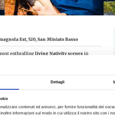
magnola Est, 520, San Miniato Basso
e most enthralling
living Nativity scenes
in
an Miniato Basso
in the square opposite the
 the setting up and in the provisions to prevent
ntion.
Dettagli
from 4.30 pm
ookie
illage that was once called “
Pinocchio
” (Carlo
nalizzare contenuti ed annunci, per fornire funzionalità dei socia
lands for his famous puppet), the living nativity
inoltre informazioni sul modo in cui utilizza il nostro sito con i 
 between the ancient Church of Saint Martin and