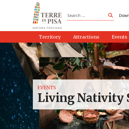
Skip to content
Search
Down
Search
Territory
Attractions
Events
EVENTS
Living Nativity