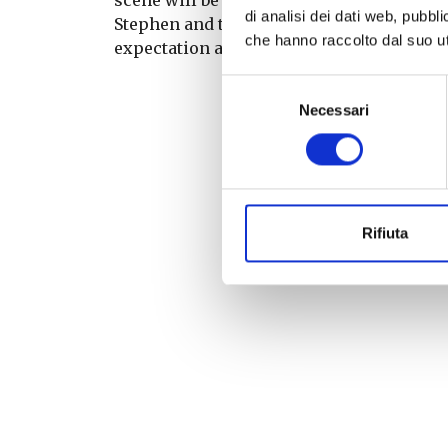
di analisi dei dati web, pubbl
Stephen and the Church of the Transfigura
che hanno raccolto dal suo uti
expectation and birth of Jesus.
Selezione
Necessari
del
consenso
Rifiuta