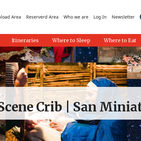
load Area
Reserverd Area
Who we are
Log In
Newsletter
Itineraries
Where to Sleep
Where to Eat
 Scene Crib | San Minia