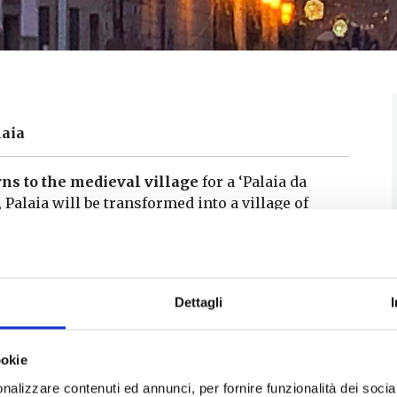
laia
rns to the medieval village
for a ‘Palaia da
Palaia will be transformed into a village of
emeteries, skeletons and much more… suitable for
g trail for adults and another for children, a
, games for children, sweet and savoury street
Dettagli
ookie
nalizzare contenuti ed annunci, per fornire funzionalità dei socia