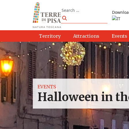
Skip to content
Search
Downloa
Search
Territory
Attractions
Events
EVENTS
Halloween in the