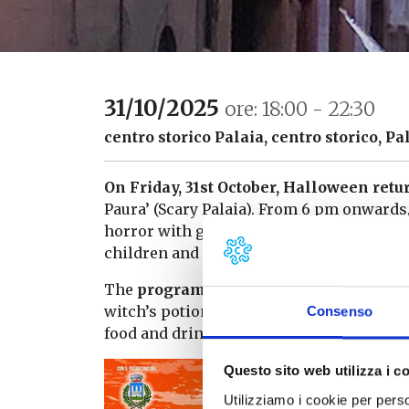
31/10/2025
ore: 18:00 - 22:30
centro storico Palaia, centro storico, Pa
On Friday, 31st October, Halloween retu
Paura’ (Scary Palaia). From 6 pm onwards, 
horror with ghosts, witches, zombies, c
children and adults (only the bravest).
The
programme
includes a spine-chillin
witch’s potion hunt, a creative workshop
Consenso
food and drinks.
Questo sito web utilizza i c
Utilizziamo i cookie per perso