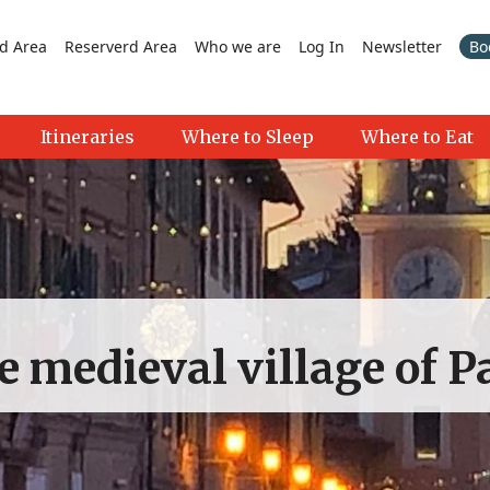
d Area
Reserverd Area
Who we are
Log In
Newsletter
Bo
Itineraries
Where to Sleep
Where to Eat
 medieval village of P