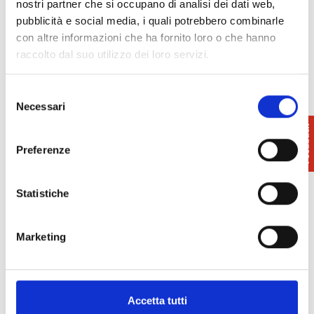
nostri partner che si occupano di analisi dei dati web,
pubblicità e social media, i quali potrebbero combinarle
con altre informazioni che ha fornito loro o che hanno
raccolto dal suo utilizzo dei loro servizi.
Selezione
Necessari
del
consenso
Info and reservations:
Preferenze
Assoc. La Città Sotterranea
377 6904739
Statistiche
Marketing
Accetta tutti