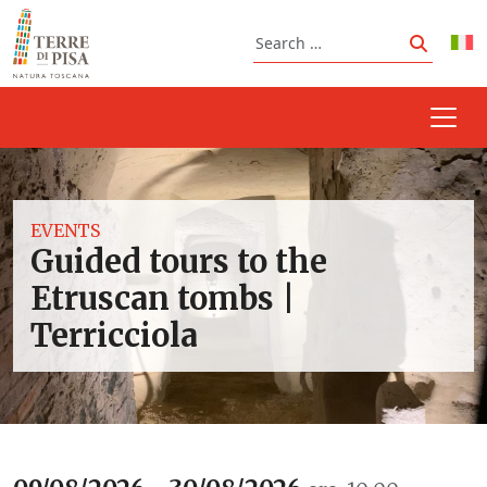
Skip to content
Search
Search
EVENTS
Guided tours to the
Etruscan tombs |
Terricciola