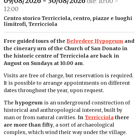
09/08/2026 - 30/08/2026
ore: 10:00 -
12:00
Centro storico Terricciola, centro, piazze e luoghi
limitrofi, Terricciola
Free guided tours of the
Belvedere Hypogeum
and
the cinerary urn of the Church of San Donato in
the historic centre of Terricciola are back in
August on Sundays
at 10.00 am
.
Visits are free of charge, but reservation is required.
It is possible to arrange appointments on different
dates throughout the year, upon request.
The
hypogeum
is an underground construction of
historical and anthropological interest, built by
man or from natural cavities.
In
Terricciola
there
are more than fifty
, a sort of archaeological
complex, which wind their way under the village.