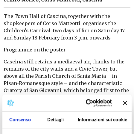
The Town Hall of Cascina, together with the
shopkeepers of Corso Matteotti, organises the
Children’s Carnival: two days of fun on Saturday 17
and Sunday 18 February from 3 p.m. onwards
Programme on the poster
Cascina still retains a mediaeval air, thanks to the
remains of the city walls and a Civic Tower, but
above all the Parish Church of Santa Maria – in
Pisan-Romanesque style – and the characteristic
Oratory of San Giovanni, which belonged first to the
Knights of Jerusalem and then to the Knights of
Malta. The exterior appearance does not reflect the
beauty inside, frescoed by the Sienese artist Martino
di Bartolomeo with Stories from the Old and New
Consenso
Dettagli
Informazioni sui cookie
Testament