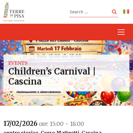
Skip to content
Search
Search
EVENTS
Children’s Carnival |
Cascina
17/02/2026
ore: 15:00 - 18:00
centro storico, Corso Matteotti, Cascina