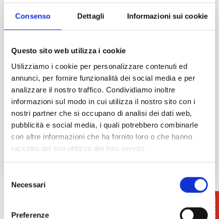
Consenso
Dettagli
Informazioni sui cookie
Questo sito web utilizza i cookie
Castagne e marroni: delizie di
Utilizziamo i cookie per personalizzare contenuti ed
autunno
annunci, per fornire funzionalità dei social media e per
analizzare il nostro traffico. Condividiamo inoltre
Nelle Terre di Pisa il territorio caratterizzato
informazioni sul modo in cui utilizza il nostro sito con i
da pianure e dolci colline si fa in alcune zone
nostri partner che si occupano di analisi dei dati web,
più montuoso, raggiungendo…
pubblicità e social media, i quali potrebbero combinarle
Leggi tutto →
con altre informazioni che ha fornito loro o che hanno
raccolto dal suo utilizzo dei loro servizi.
Selezione
Necessari
del
consenso
Preferenze