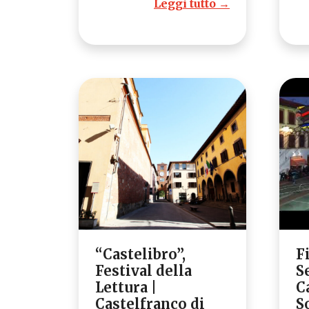
Leggi tutto →
“Castelibro”,
F
Festival della
S
Lettura |
C
Castelfranco di
S