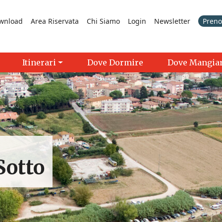
wnload
Area Riservata
Chi Siamo
Login
Newsletter
Prenot
Itinerari
Dove Dormire
Dove Mangia
Sotto