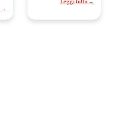
Leggi tutto →
o →