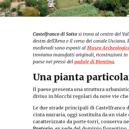
Castelfranco di Sotto
si trova al centro del Va
destra dell’Arno e il corso dei canale Usciana.
medievali sono esposti al
Museo Archeologic
troviamo manufatti originali, ricostruzioni in p
paese nei pressi del
padule di Bientina
.
Una pianta particola
Il paese presenta una struttura urbanistic
diviso in blocchi regolari da nove vie che
Le due strade principali di Castelfranco d
cinta muraria, oggi sostituita da un viale 
caratterizzato da porte-torri, conserva n
Pretorio
, ex sede del dominio fiorentino.