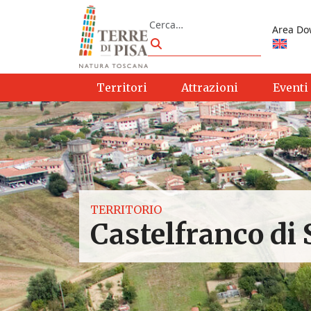
Vai al contenuto
Cerca
Area Do
Cerca
Territori
Attrazioni
Eventi
TERRITORIO
Castelfranco di 