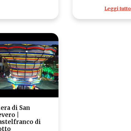
Leggi tutt
iera di San
evero |
astelfranco di
otto