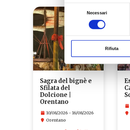
Selezione
Necessari
del
consenso
Rifiuta
Sagra del bignè e
E
Sfilata del
C
Dolcione |
S
Orentano
10/08/2026 - 16/08/2026
Orentano