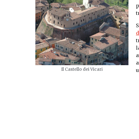
p
t
S
d
t
l
a
a
Il Castello dei Vicari
u