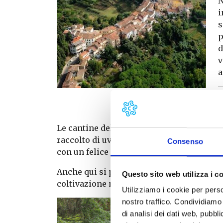
N
i
s
p
d
v
a
Fauglia
Le cantine della zona si caratterizzano pe
raccolto di uve vendemmiate in modo diffe
Consenso
con un felice mix di innovazione e tradiz
Anche qui si producono vini con metodo 
Questo sito web utilizza i c
coltivazione naturale, tutelando il rispet
Utilizziamo i cookie per perso
nostro traffico. Condividiamo 
C
di analisi dei dati web, pubbl
p