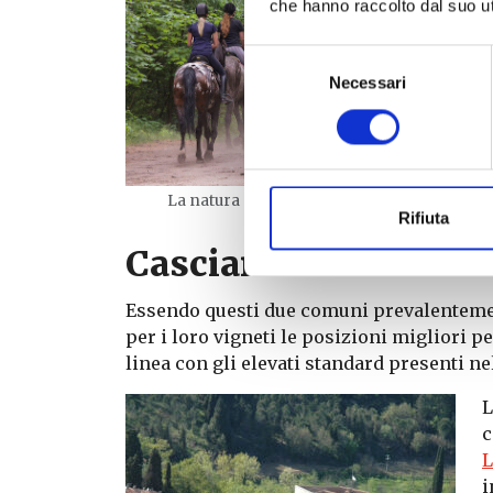
che hanno raccolto dal suo uti
s
f
Selezione
m
Necessari
del
V
consenso
1
I
p
La natura a Crespina-Lorenzana
Rifiuta
Casciana Terme-Lar
Essendo questi due comuni prevalentement
per i loro vigneti le posizioni migliori p
linea con gli elevati standard presenti nel
L
c
L
i