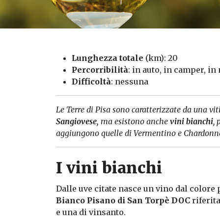
Lunghezza totale
(km): 20
Percorribilità
: in auto, in camper, in
Difficoltà
: nessuna
Le Terre di Pisa sono caratterizzate da una viti
Sangiovese,
ma
esistono anche
vini bianchi
,
aggiungono quelle di Vermentino e Chardonn
I vini bianchi
Dalle uve citate nasce un vino dal colore p
Bianco Pisano di San Torpè
DOC
riferit
e una di vinsanto.