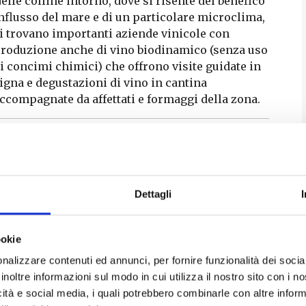
elle colline intorno, dove
si risente del benefico
nflusso del mare e di un particolare microclima,
i trovano importanti aziende vinicole con
roduzione anche di vino biodinamico (senza uso
i concimi chimici) che offrono visite guidate in
igna e degustazioni di vino in cantina
ccompagnate da affettati e formaggi della zona.
Crespina-Lorenzana
r la particolare attenzione che viene dedicata al
renziato a seconda dei terreni di coltivazione,
Dettagli
ione.
biologico attraverso procedimenti di
ookie
to dell’ambiente e la salute del consumatore.
nalizzare contenuti ed annunci, per fornire funzionalità dei socia
inoltre informazioni sul modo in cui utilizza il nostro sito con i 
i troviamo in un contesto paesaggistico di
icità e social media, i quali potrebbero combinarle con altre inform
articolare bellezza: non a caso vi si trovano