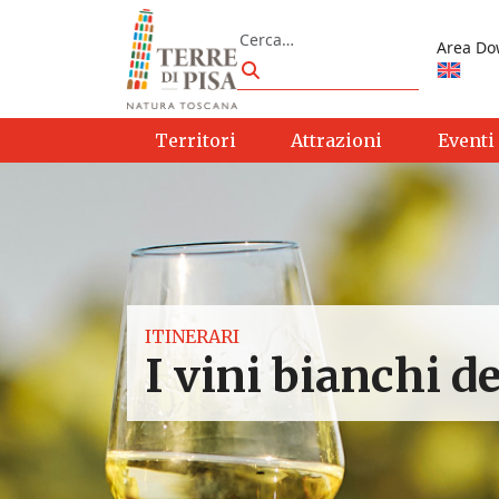
Vai al contenuto
Cerca
Area Do
Cerca
Territori
Attrazioni
Eventi
ITINERARI
I vini bianchi de