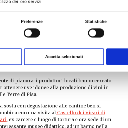
lizzo dei loro servizi.
plendide ville un tempo proprietà di ricche
amiglie toscane e appartenute anche ai pittori
acchiaioli. Per gli appassionati si segnala la
Preferenze
Statistiche
illa Museo Pepi
con una collezione di oltre
5000 opere.
 sentieri e le strade offrono opportunità di
iacevoli passeggiate o pedalate in bici.
Accetta selezionati
i
e di pianura, i produttori locali hanno cercato
er ottenere uve idonee alla produzione di vini in
le Terre di Pisa.
a sosta con degustazione alle cantine ben si
ombina con una visita al
Castello dei Vicari di
ari
, ex carcere e luogo di tortura e ora sede di un
nteressante museo didattico, ad un bagno nella