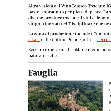
Altra varietà è il
Vino Bianco Toscano I
pasto, soprattutto per piatti di pesce. La
diverse province toscane. I vini a deno
vitigni riportati nel
Disciplinare
che ne d
La
zona di produzione
include i Comuni 
e Lari
nelle Colline Pisane, oltre a
Terric
Ecco un itinerario che abbina il vino bian
naturalistiche.
Fauglia
P
r
t
p