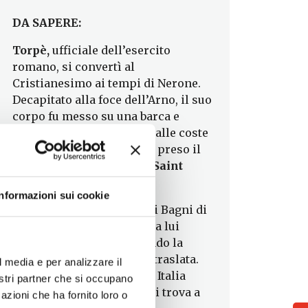
DA SAPERE:
Torpè,
ufficiale dell’esercito
romano, si convertì al
Cristianesimo ai tempi di Nerone.
Decapitato alla foce dell’Arno, il suo
corpo fu messo su una barca e
trasportato dal mare fino alle coste
francesi. Dal Santo hanno preso il
nome il golfo e la città di
Saint
Tropez
.
Informazioni sui cookie
A Pisa, vicino ai cosiddetti Bagni di
Nerone, sorge una chiesa a lui
dedicata fin dal 1260 quando la
reliquia della testa fu qui traslata.
l media e per analizzare il
C’è solo un’altra chiesa in Italia
nostri partner che si occupano
dedicata a San Torpete e si trova a
azioni che ha fornito loro o