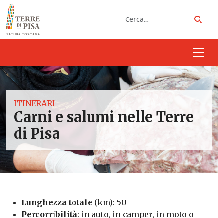
Vai al contenuto
Cerca
Cerc
ITINERARI
Carni e salumi nelle Terre
di Pisa
Lunghezza totale
(km): 50
Percorribilità
: in auto, in camper, in moto o