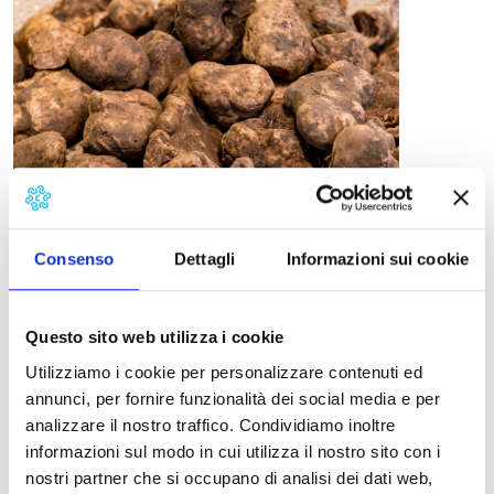
Consenso
Dettagli
Informazioni sui cookie
Tartufo di San Miniato – ©stefanobarze1 –
Questo sito web utilizza i cookie
adobestock.com
Utilizziamo i cookie per personalizzare contenuti ed
tartufo bianco
e dello slow food. Qui la carne e i
annunci, per fornire funzionalità dei social media e per
salumi hanno un posto di assoluto rilievo: dalla
analizzare il nostro traffico. Condividiamo inoltre
classica bistecca fiorentina alla chianina, fino a
informazioni sul modo in cui utilizza il nostro sito con i
prodotti più di nicchia come il
Mallegato di
San
nostri partner che si occupano di analisi dei dati web,