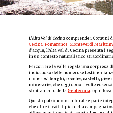
L’
Alta Val di Cecina
comprende i Comuni d
Cecina
,
Pomarance
,
Monteverdi Marittim
d’acqua, l’Alta Val di Cecina presenta i s
in un contesto naturalistico straordinari
Percorrere la valle regala una sorpresa diet
indiscusso delle numerose testimonianz
numerosi
borghi
,
rocche, castelli, piev
minerarie
, che oggi sono rivolte essenz
sfruttamento della
Geotermia
,
ogni local
Questo patrimonio culturale è parte int
che offre i tratti tipici della campagna to
affioramenti rocciosi, aspri rilievi e val