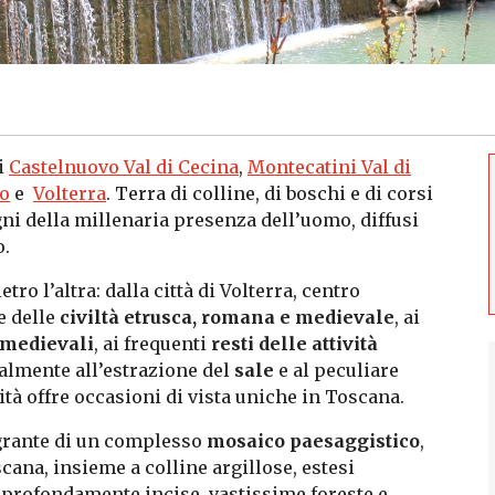
i
Castelnuovo Val di Cecina
,
Montecatini Val di
o
e
Volterra
. Terra di colline, di boschi e di corsi
egni della millenaria presenza dell’uomo, diffusi
o.
ro l’altra: dalla città di Volterra, centro
e delle
civiltà etrusca, romana e medievale
, ai
i medievali
, ai frequenti
resti delle attività
ialmente all’estrazione del
sale
e al peculiare
ità offre occasioni di vista uniche in Toscana.
egrante di un complesso
mosaico paesaggistico
,
scana, insieme a colline argillose, estesi
li profondamente incise, vastissime foreste e