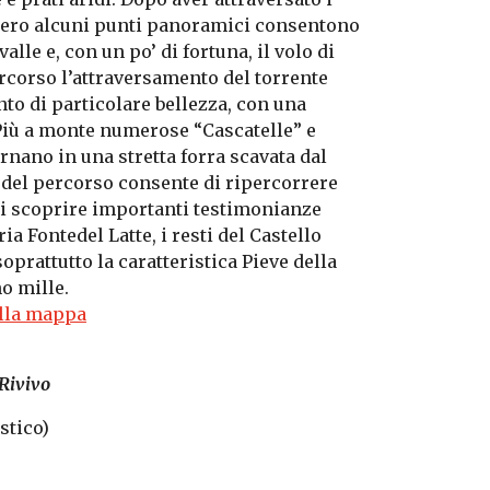
nero alcuni punti panoramici consentono
alle e, con un po’ di fortuna, il volo di
rcorso l’attraversamento del torrente
to di particolare bellezza, con una
 Più a monte numerose “Cascatelle” e
ernano in una stretta forra scavata dal
 del percorso consente di ripercorrere
 di scoprire importanti testimonianze
ia Fontedel Latte, i resti del Castello
oprattutto la caratteristica Pieve della
no mille.
alla mappa
 Rivivo
stico)