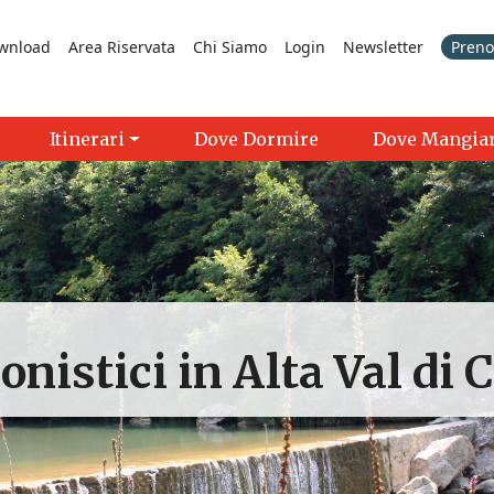
wnload
Area Riservata
Chi Siamo
Login
Newsletter
Prenot
Itinerari
Dove Dormire
Dove Mangia
onistici in Alta Val di 