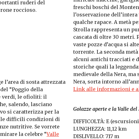
portanti ruderi del
freschi boschi del Monte
erone roccioso.
l’osservazione dell’intera v
qualche rapace. A metà pe
Strolla rappresenta un pun
cascata di oltre 30 metri.
vaste pozze d’acqua si alt
torrente. La seconda metà
alcuni antichi tracciati e
storiche quali la leggendar
medievale della Nera, ma s
Nera, sorta intorno all’an
l’area di sosta attrezzata
Link alle informazioni e 
 del “Poggio della
rdi, le ofioliti: il
che, salendo, lasciano
Golazze aperte e la Valle del
vo si caratterizza per la
le difficili condizioni di
DIFFICOLTÀ: E (escursioni
nze nutritive. Se vorrete
LUNGHEZZA: 11,12 km
mmirare la celebre “
Valle
DISLIVELLO: 717 m