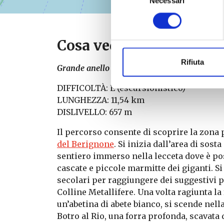
Necessari
del
consenso
Cosa vedere
Rifiuta
Grande anello escursionistico della Gola del 
DIFFICOLTÀ: E (escursionistico)
LUNGHEZZA: 11,54 km
DISLIVELLO: 657 m
Il percorso consente di scoprire la zona 
del Berignone
. Si inizia dall’area di sost
sentiero immerso nella lecceta dove è po
cascate e piccole marmitte dei giganti. S
secolari per raggiungere dei suggestivi 
Colline Metallifere. Una volta ragiunta la 
un’abetina di abete bianco, si scende nell
Botro al Rio, una forra profonda, scavata d