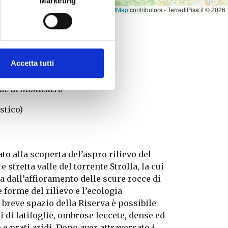
Marketing
Leaflet
|
©
OpenStreetMap
contributors - TerrediPisa.it © 2026
Accetta tutti
rale di Montenero
stico)
to alla scoperta del’aspro rilievo del
 stretta valle del torrente Strolla, la cui
 dall’affioramento delle scure rocce di
 forme del rilievo e l’ecologia
 breve spazio della Riserva è possibile
i di latifoglie, ombrose leccete, dense ed
e prati aridi. Dopo aver attraversato i