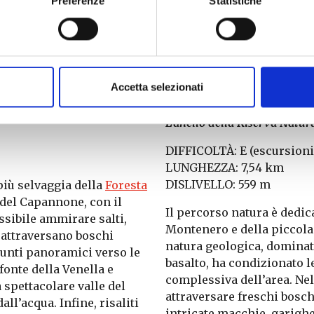
Preferenze
Statistiche
Accetta selezionati
Rio
L’anello della Riserva Natu
DIFFICOLTÀ: E (escursioni
LUNGHEZZA: 7,54 km
DISLIVELLO: 559 m
più selvaggia della
Foresta
a del Capannone, con il
Il percorso natura è dedica
ssibile ammirare salti,
Montenero e della piccola e
i attraversano boschi
natura geologica, dominata
punti panoramici verso le
basalto, ha condizionato le
fonte della Venella e
complessiva dell’area. Nel
a spettacolare valle del
attraversare freschi bosch
all’acqua. Infine, risaliti
intricate macchie, garighe 