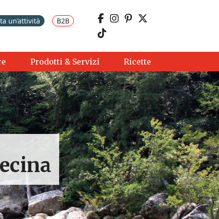
a un’attività
B2B
re
Prodotti & Servizi
Ricette
Cecina