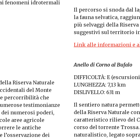
e ai fenomeni idrotermali
Il percorso si snoda dal la
la fauna selvatica, raggiu
più selvaggi della Riserv
suggestivi sul territorio i
Link alle informazioni e 
Anello di Corno al Bufalo
DIFFICOLTÀ: E (escursioni
 della Riserva Naturale
LUNGHEZZA: 7,13 km
occidentali del Monte
DISLIVELLO: 631 m
le percorribilità che
Il sentiero natura permett
e numerose testimonianze
della Riserva Naturale con
ta dei numerosi poderi,
caratteristico rilievo del 
ccole aree agricole
corso del torrente Trossa.
orrere le antiche
naturalistico, legato sopr
 e l’osservazione dei