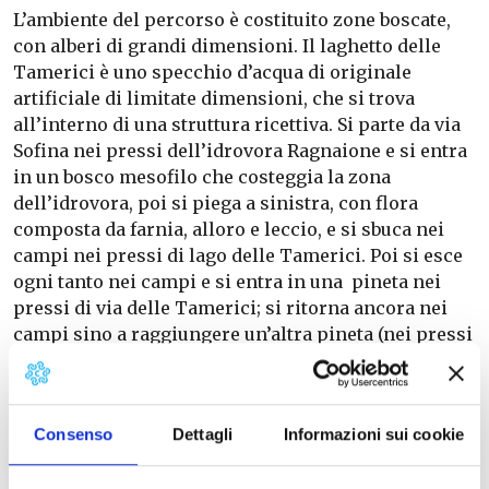
L’ambiente del percorso è costituito zone boscate,
con alberi di grandi dimensioni. Il laghetto delle
Tamerici è uno specchio d’acqua di originale
artificiale di limitate dimensioni, che si trova
all’interno di una struttura ricettiva. Si parte da via
Sofina nei pressi dell’idrovora Ragnaione e si entra
in un bosco mesofilo che costeggia la zona
dell’idrovora, poi si piega a sinistra, con flora
composta da farnia, alloro e leccio, e si sbuca nei
campi nei pressi di lago delle Tamerici. Poi si esce
ogni tanto nei campi e si entra in una pineta nei
pressi di via delle Tamerici; si ritorna ancora nei
campi sino a raggiungere un’altra pineta (nei pressi
della Lavoria di Coltano) per poi immettersi in un
bosco più umido ad allagamento stagionale. Infine
si giunge al ponte Biscottino.
Consenso
Dettagli
Informazioni sui cookie
Link alla mappa