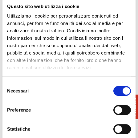
Questo sito web utilizza i cookie
Sentiero di Poggio al Toro
Utilizziamo i cookie per personalizzare contenuti ed
Partenza:
Villa di Coltano
annunci, per fornire funzionalità dei social media e per
Arrivo:
Fasce boscate nella parte sud di Coltano
analizzare il nostro traffico. Condividiamo inoltre
Tempo di percorrenza:
1 ora circa
informazioni sul modo in cui utilizza il nostro sito con i
Lunghezza:
2 Km circa
nostri partner che si occupano di analisi dei dati web,
pubblicità e social media, i quali potrebbero combinarle
L’ambiente del percorso è costituito zone boscate e
con altre informazioni che ha fornito loro o che hanno
campi agricoli, con prevalenza di alloro spontaneo.
raccolto dal suo utilizzo dei loro servizi.
All’inizio del percorso si passa in un bosco
mesofilo con alloro, leccio, farnia, pungitopo e
Selezione
qualche sughera. Si passa poi a una zona aperta
Necessari
del
con siepe di biancospino, laurotino, prugnolo,
consenso
olmo. Si rientra brevemente nel bosco e poi si va di
nuovo all’aperto lungo campi coltivati; si rientra nel
Preferenze
bosco con molto alloro e a fine sentiero si scende in
lama di frassini ad allagamento stagionale,
Statistiche
confluendo nel
sentiero 024 (Sentiero della