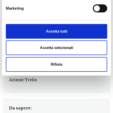
Bonifica)
.
Marketing
ℹ️
INFO:
Centro Visite San Rossore
Accetta tutti
050/530101 oppure 050/533755
sito web
Accetta selezionati
PROPOSTE/OFFERTE:
Rifiuta
Stramberie nella Tenuta di Coltano
Azimut-Treks
Da sapere: