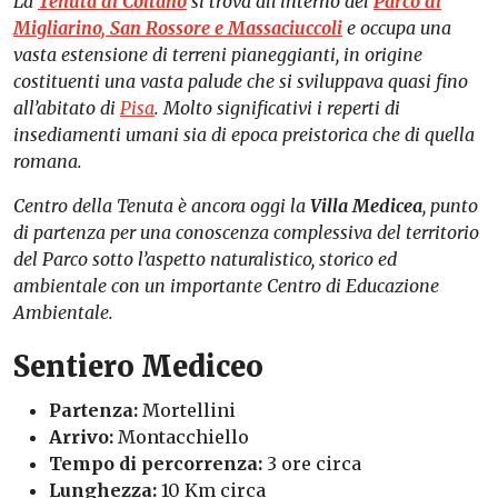
La
Tenuta di Coltano
si trova all’interno del
Parco di
Migliarino, San Rossore e
Massaciuccoli
e occupa una
vasta estensione di terreni pianeggianti, in origine
costituenti una vasta palude che si sviluppava quasi fino
all’abitato di
Pisa
. Molto significativi i reperti di
insediamenti umani sia di epoca preistorica che di quella
romana.
Centro della Tenuta è ancora oggi la
Villa Medicea
, punto
di partenza per una conoscenza complessiva del territorio
del Parco sotto l’aspetto naturalistico, storico ed
ambientale con un importante Centro di Educazione
Ambientale.
Sentiero Mediceo
Partenza:
Mortellini
Arrivo:
Montacchiello
Tempo di percorrenza:
3 ore circa
Lunghezza:
10 Km circa