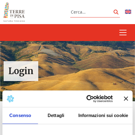
Vai al contenuto
Cerca
Cerca
Login
Consenso
Dettagli
Informazioni sui cookie
Username o e-mail
*