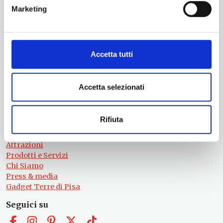
Iscriviti alla nostra newsletter! Subito una sorpresa per te!
Marketing
Iscriviti alla nostra Newsletter!
Per informazioni
Servizio Promozione e Sviluppo delle Imprese
Accetta tutti
Ufficio Internazionalizzazione, Turismo e Beni Culturali
turismo@tno.camcom.it
Accetta selezionati
#lemieTerrediPisa
Esperienze
Territori
Rifiuta
Eventi
Itinerari
Attrazioni
Prodotti e Servizi
Chi Siamo
Press & media
Gadget Terre di Pisa
Seguici su