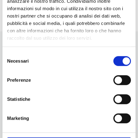
analizzare il nostro traffico. Condividiamo inoltre
<li>Non ci sono eventi in questo luogo</li>
informazioni sul modo in cui utilizza il nostro sito con i
nostri partner che si occupano di analisi dei dati web,
pubblicità e social media, i quali potrebbero combinarle
con altre informazioni che ha fornito loro o che hanno
raccolto dal suo utilizzo dei loro servizi.
Selezione
Necessari
del
consenso
Vuoi aggiornamenti su cosa fare e cosa vedere nelle Terre
Preferenze
di Pisa?
Iscriviti alla nostra newsletter! Subito una sorpresa per te!
Statistiche
Iscriviti alla nostra Newsletter!
Per informazioni
Marketing
Servizio Promozione e Sviluppo delle Imprese
Ufficio Internazionalizzazione, Turismo e Beni Culturali
turismo@tno.camcom.it