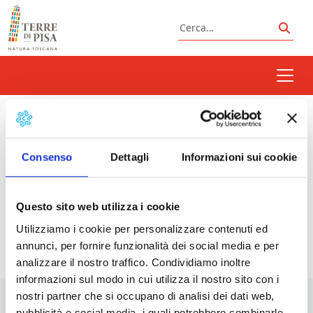
Vai al contenuto
Cerca
Cerc
conferenze
Consenso
Dettagli
Informazioni sui cookie
Prossimi eventi
Questo sito web utilizza i cookie
Utilizziamo i cookie per personalizzare contenuti ed
<li>Non ci sono eventi con questo tag</li>
annunci, per fornire funzionalità dei social media e per
analizzare il nostro traffico. Condividiamo inoltre
informazioni sul modo in cui utilizza il nostro sito con i
nostri partner che si occupano di analisi dei dati web,
pubblicità e social media, i quali potrebbero combinarle