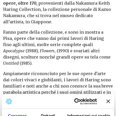
opere, oltre 170,
provenienti dalla Nakamura Keith
Haring Collection, la collezione personale di Kazuo
Nakamura, che si trova nel museo dedicato
all’artista, in Giappone.
Fanno parte della collezione, e sono in mostra a
Pisa, opere che vanno dai primi lavori di Haring
fino agli ultimi, molte serie complete quali
Apocalypse
(1988),
Flowers
, (1990) e svariati altri
disegni, sculture nonché grandi opere su tela come
Untitled
(1985).
Ampiamente riconosciuto per le sue opere d’arte
dai colori vivaci e giubilanti,
i lavori di Haring sono
familiari e noti anche a chi non conosce la sua breve
parabola artistica perché i suoi omini stilizzati e in
movimento, i suoi cuori, i suoi cani e i suoi segni in
generale fanno parte del bagaglio di immagini
pubbliche e non solo, in tutto il mondo, e sono
Consenso
Dettagli
Informazioni sui cookie