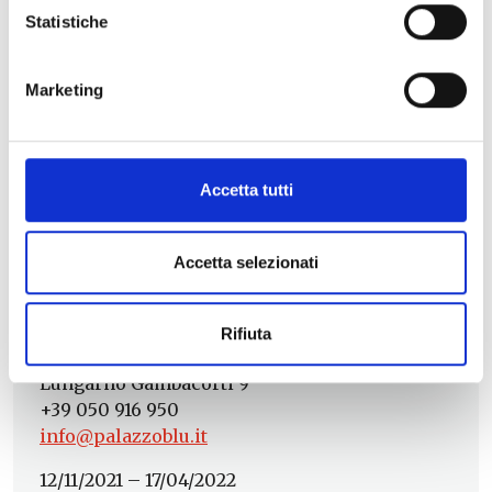
Statistiche
Haring a Palazzo Blu
©Antonello Tofani
Marketing
Haring a Palazzo Blu
©Antonello Tofani
Accetta tutti
Accetta selezionati
ℹ️
INFO:
Keith Haring
Rifiuta
BLU | Palazzo d’arte e cultura
Lungarno Gambacorti 9
+39 050 916 950
info@palazzoblu.it
12/11/2021 – 17/04/2022