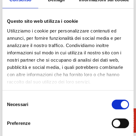
proprio queste ad averlo reso un simbolo della
cultura e dell’arte pop degli anni Ottanta.
Questo sito web utilizza i cookie
Utilizziamo i cookie per personalizzare contenuti ed
annunci, per fornire funzionalità dei social media e per
analizzare il nostro traffico. Condividiamo inoltre
informazioni sul modo in cui utilizza il nostro sito con i
nostri partner che si occupano di analisi dei dati web,
pubblicità e social media, i quali potrebbero combinarle
con altre informazioni che ha fornito loro o che hanno
Haring a Palazzo Blu
Haring a Palazzo Blu
raccolto dal suo utilizzo dei loro servizi.
©Antonello Tofani
©Antonello Tofani
Selezione
Necessari
del
consenso
Preferenze