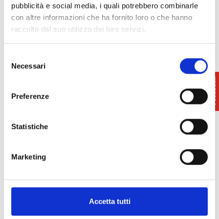
Info e Prenotazioni:
pubblicità e social media, i quali potrebbero combinarle
Ufficio Turistico di Pontedera e Valdera
con altre informazioni che ha fornito loro o che hanno
388.7583081
raccolto dal suo utilizzo dei loro servizi.
info@visitvaldera.eu
www.visitvaldera.eu
Selezione
Necessari
del
consenso
Preferenze
Statistiche
Marketing
Accetta tutti