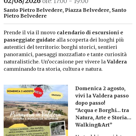
02/08/2026
ore: 17:00 - 19:00
Santo Pietro Belvedere, Piazza Belvedere, Santo
Pietro Belvedere
Prende il via il nuovo
calendario di escursioni e
passeggiate
guidate
alla scoperta dei luoghi più
autentici del territorio: borghi storici, sentieri
panoramici, paesaggi mozzafiato e tante curiosità
naturalistiche. Un’occasione per vivere la
Valdera
camminando tra storia, cultura e natura.
Domenica 2 agosto
,
vivi la Valdera passo
dopo passo!
“Acqua e Borghi… tra
Natura, Arte e Storia…
Walking&Art”