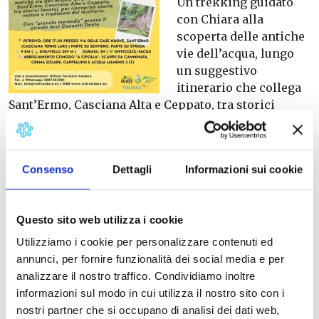
Un trekking guidato
con Chiara alla
scoperta delle antiche
vie dell’acqua, lungo
un suggestivo
itinerario che collega
Sant’Ermo, Casciana Alta e Ceppato, tra storici
lavatoi, sorgenti e testimonianze di un passato ricco
di storia, tradizioni e bellezze naturali.
Un percorso di circa 9 km, adatto a tutti, con
Consenso
Dettagli
Informazioni sui cookie
difficoltà facile, per immergersi nei paesaggi della
Valdera e riscoprire angoli autentici del nostro
territorio.
Questo sito web utilizza i cookie
Al termine dell’escursione è prevista una piccola
merenda presso il Circolo ARCI Ceccotti Dante.
Utilizziamo i cookie per personalizzare contenuti ed
Ritrovo alle ore 17.00 in Via delle Case Nuove,
annunci, per fornire funzionalità dei social media e per
Sant’Ermo
analizzare il nostro traffico. Condividiamo inoltre
Evento gratuito con prenotazione consigliata.
informazioni sul modo in cui utilizza il nostro sito con i
nostri partner che si occupano di analisi dei dati web,