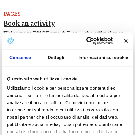
PAGES
Book an activity
Welcome to DMC Terre di Pisa — the official tour
operator for the Terre di Pisa area and your local…
Read More →
Consenso
Dettagli
Informazioni sui cookie
PAGES
B2B
Questo sito web utilizza i cookie
Utilizziamo i cookie per personalizzare contenuti ed
Local knowledge, trusted suppliers, and full
annunci, per fornire funzionalità dei social media e per
coordination — so you can sell Tuscany to your
analizzare il nostro traffico. Condividiamo inoltre
clients with confidence. We develop…
informazioni sul modo in cui utilizza il nostro sito con i
Read More →
nostri partner che si occupano di analisi dei dati web,
pubblicità e social media, i quali potrebbero combinarle
con altre informazioni che ha fornito loro o che hanno
ATTRACTIONS