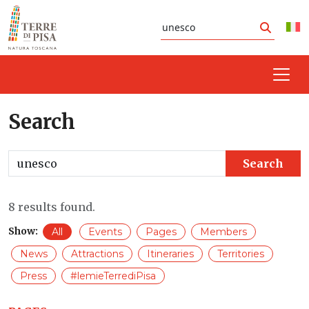
Skip to content
Search
Search
Search
Search
8 results found.
Show:
All
Events
Pages
Members
News
Attractions
Itineraries
Territories
Press
#lemieTerrediPisa