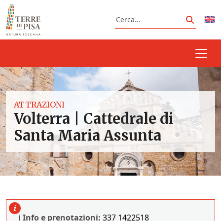
Vai al contenuto
Cerca
Cerca
ATTRAZIONI
Volterra | Cattedrale di
Santa Maria Assunta
ℹ️ Info e prenotazioni:
337 1422518