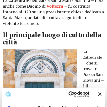
La
Cattedrale
dedicata a Santa Maria Assunta – nota
anche come Duomo di
Volterra
– fu costruita
intorno al 1120 su una preesistente chiesa dedicata a
Santa Maria, andata distrutta a seguito di un
violento terremoto.
Il principale luogo di culto della
città
La
Cattedrale
– che si
trova in
Piazza San
Giovanni –
è il
principale
luogo di
culto di