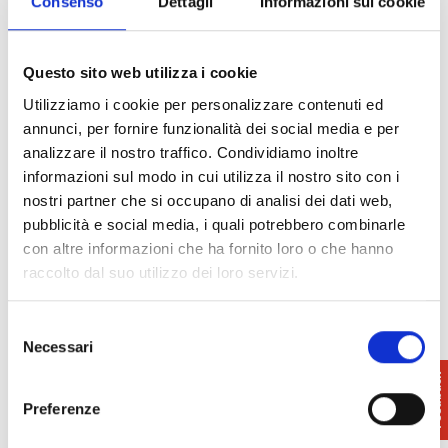
Consenso
Dettagli
Informazioni sui cookie
Volterra.
La facciata
è un chiaro
Questo sito web utilizza i cookie
esempio di
Utilizziamo i cookie per personalizzare contenuti ed
stile
annunci, per fornire funzionalità dei social media e per
romanico
analizzare il nostro traffico. Condividiamo inoltre
L’ingresso ©Orietta Gaspari – istock
pisano
e
informazioni sul modo in cui utilizza il nostro sito con i
risale al
nostri partner che si occupano di analisi dei dati web,
XIII secolo, quando la chiesa fu ingrandita e
pubblicità e social media, i quali potrebbero combinarle
adornata molto probabilmente anche da Nicola
con altre informazioni che ha fornito loro o che hanno
Pisano che lavorò al vicino
Battistero
.
raccolto dal suo utilizzo dei loro servizi.
L’interno è a croce latina,
con tre navate divise da
22 colonne in granito e pareti dipinte a fasce
Selezione
Necessari
bianche e nere. Nella navata sinistra si trova il
del
pergamo, ricostruito usando elementi originari del
consenso
XII, mentre in una cappella è custodito il
gruppo
Preferenze
ligneo della
Deposizione
(1228), capolavoro della
scultura romanica.