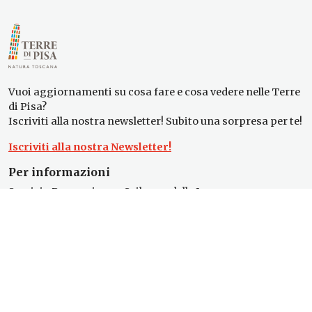
Vuoi aggiornamenti su cosa fare e cosa vedere nelle Terre
di Pisa?
Iscriviti alla nostra newsletter! Subito una sorpresa per te!
Iscriviti alla nostra Newsletter!
Per informazioni
Servizio Promozione e Sviluppo delle Imprese
Ufficio Internazionalizzazione, Turismo e Beni Culturali
turismo@tno.camcom.it
#lemieTerrediPisa
Esperienze
Territori
Eventi
Itinerari