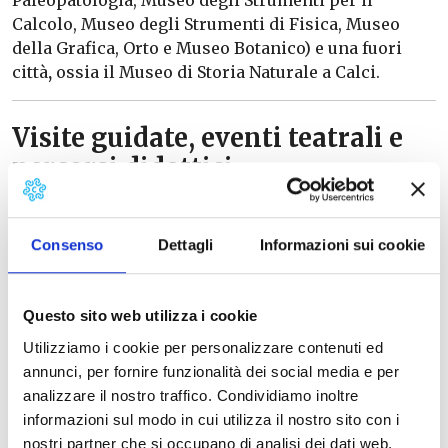
Calcolo, Museo degli Strumenti di Fisica, Museo
della Grafica, Orto e Museo Botanico) e una fuori
città
,
ossia il Museo di Storia Naturale a Calci.
Visite guidate, eventi teatrali e
percorsi didattici
Il Sistema Museale di Ateneo (SMA)
dell’Università di Pisa
offre il proprio supporto
Consenso
Dettagli
Informazioni sui cookie
per visite guidate e percorsi didattici da concordare
contattando i Servizi educativi SMA. Nei Musei di
Ateneo si svolgono visite guidate, convegni e
Questo sito web utilizza i cookie
seminari, eventi teatrali o musicali, corsi di
Utilizziamo i cookie per personalizzare contenuti ed
formazione, attività didattiche per scuole, laboratori
annunci, per fornire funzionalità dei social media e per
artistici, attività specifiche per disabili.
analizzare il nostro traffico. Condividiamo inoltre
informazioni sul modo in cui utilizza il nostro sito con i
nostri partner che si occupano di analisi dei dati web,