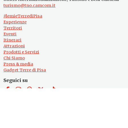
turismo@tno.camcom.it
#lemieTerrediPisa
Esperienze
Territori
Eventi
Itinerari
Attrazioni
Prodotti e Servizi
Chi Siamo
Press & media
Gadget Terre di Pisa
Seguici su
© 2026
Terre di
Privacy
|
Note legali
|
Dichiarazione di
accessibilità
Pisa