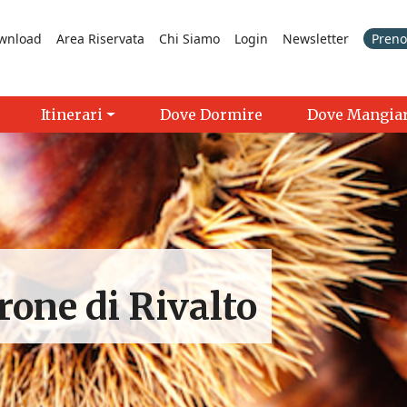
wnload
Area Riservata
Chi Siamo
Login
Newsletter
Prenot
Itinerari
Dove Dormire
Dove Mangia
rone di Rivalto