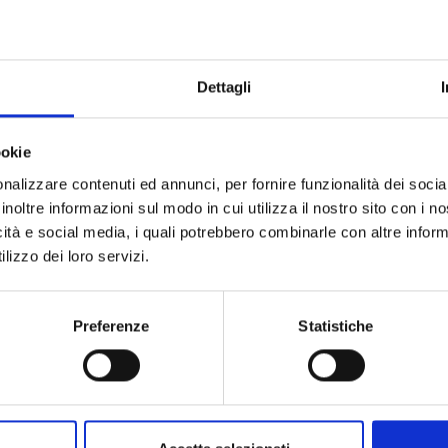
I suoi castagneti erano citati già nei
documenti del Medioevo dove si
dato che consentivano di supplire, grazie alla
agne, alla scarsa produzione di cereali del
Dettagli
a
“castanicoltura”
era l’attività più importante e
e del paesaggio.
ookie
nalizzare contenuti ed annunci, per fornire funzionalità dei socia
ccellenza del territorio
inoltre informazioni sul modo in cui utilizza il nostro sito con i 
icità e social media, i quali potrebbero combinarle con altre inform
ata a rilanciare il marrone per dare un futuro al
lizzo dei loro servizi.
re la DOC, come il Marrone del Mugello. Il
ellenze del territorio che, se valorizzato e fatto
ne importante al reddito di imprese agricole e
Preferenze
Statistiche
zione per il territorio.
r visualizzare questo video.