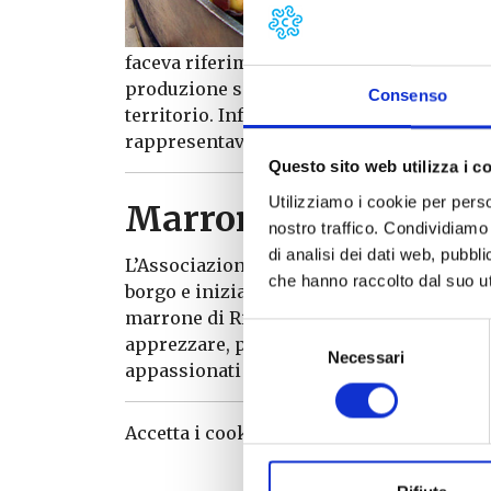
faceva riferimento alla loro importanza, 
produzione significativa di farina di cast
Consenso
territorio. Infatti, fino a metà Ottocento l
rappresentava la caratteristica prevalent
Questo sito web utilizza i c
Utilizziamo i cookie per perso
Marrone di Rivalto, e
nostro traffico. Condividiamo 
di analisi dei dati web, pubbl
L’Associazione
Amici di Rivalto
è impegn
che hanno raccolto dal suo uti
borgo e iniziare un percorso per richiede
marrone di Rivalto è una delle piccole ecc
Selezione
apprezzare, può diventare una integrazio
Necessari
del
appassionati e un ottimo veicolo di promo
consenso
Accetta i cookie
statistiche, marketing
pe