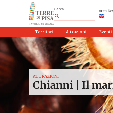
Vai al contenuto
Cerca
Area Do
Cerca
Territori
Attrazioni
Eventi
ATTRAZIONI
Chianni | Il mar