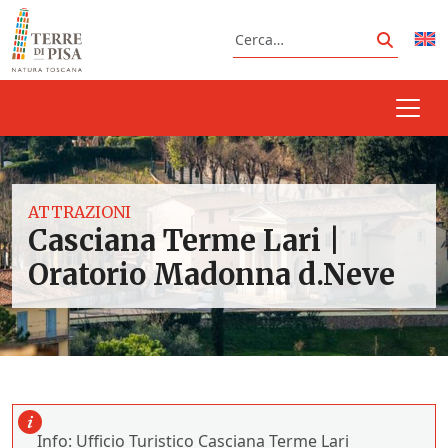
Vai al contenuto
Cerca
Cerca
ATTRAZIONI
Casciana Terme Lari |
Oratorio Madonna d.Neve
Info: Ufficio Turistico Casciana Terme Lari