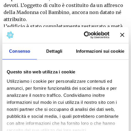
devoti. L’oggetto di culto è costituito da un affresco
della Madonna col Bambino, ancora non datato né
attribuito.
L’edificio è stato completamente restaurato a metà
Settecento.
L’interno
conserva l’altare maggiore in
marmo su disegno attribuito all’artista pisano
Francesco Melani, un pregevole coro di Giovanni
Consenso
Dettagli
Informazioni sui cookie
Cremoni e un’acquasantiera ricavata da un capitello
dell’antica chiesa di San Bartolomeo di Triano oggi
scomparsa.
Questo sito web utilizza i cookie
Utilizziamo i cookie per personalizzare contenuti ed
annunci, per fornire funzionalità dei social media e per
analizzare il nostro traffico. Condividiamo inoltre
informazioni sul modo in cui utilizza il nostro sito con i
nostri partner che si occupano di analisi dei dati web,
pubblicità e social media, i quali potrebbero combinarle
con altre informazioni che ha fornito loro o che hanno
raccolto dal suo utilizzo dei loro servizi.