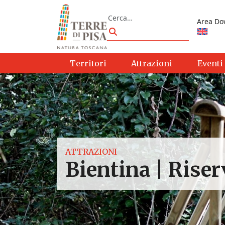
Vai al contenuto
Cerca
Area Do
Cerca
Territori
Attrazioni
Eventi
ATTRAZIONI
Bientina | Rise