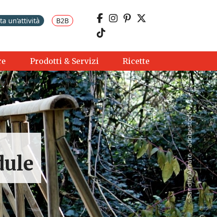
a un’attività
B2B
re
Prodotti & Servizi
Ricette
dule