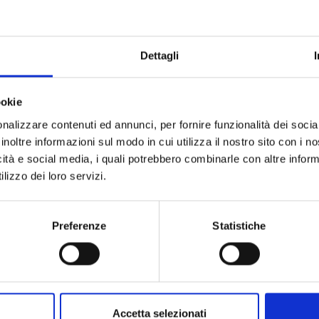
ella riserva
 la riserva a
Legambiente Valdera
.
L’ingresso al
Dettagli
st della SS 439 Sarzanese-Valdera.
o nel periodo compreso
tra ottobre e maggio
.
ookie
erenziati
sulla base del tipo di utenza (scuole
ratta di un percorso lungo gli argini che parte
nalizzare contenuti ed annunci, per fornire funzionalità dei socia
amente verso la parte più depressa attraversando
inoltre informazioni sul modo in cui utilizza il nostro sito con i 
cipali (bosco mesofilo, bosco igrofilo,
icità e social media, i quali potrebbero combinarle con altre inform
to un pontile di legno, in un capanno per
lizzo dei loro servizi.
margini del chiaro.
upporto didattico alle escursioni il
Centro di
Preferenze
Statistiche
 dotato di varie attrezzature (strumentazione
lido complemento alle esperienze sul campo.
Accetta selezionati