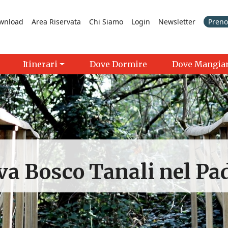
wnload
Area Riservata
Chi Siamo
Login
Newsletter
Prenot
Itinerari
Dove Dormire
Dove Mangia
rva Bosco Tanali nel Pa