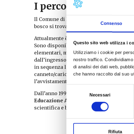
I percorsi didattici d
Il Comune di Bientina ha dato in gestione
Consenso
bosco si trova in località Caccialupi, ad e
Attualmente è possibile visitare il bosc
Questo sito web utilizza i c
Sono disponibili
percorsi educativi diff
elementari, medie, gruppi di adulti). Si t
Utilizziamo i cookie per perso
dall’ingresso dell’area e conduce gradat
nostro traffico. Condividiamo 
in sequenza le comunità vegetazionai prin
di analisi dei dati web, pubbl
canneto/cariceto) terminando, attraversa
che hanno raccolto dal suo uti
l’avvistamento degli uccelli costruito ai 
Selezione
Dall’anno 1999/2000 è disponibile, come s
Necessari
del
Educazione Ambientale di Bientina
che,
consenso
scientifica e biblioteca), fornisce un va
Rifiuta