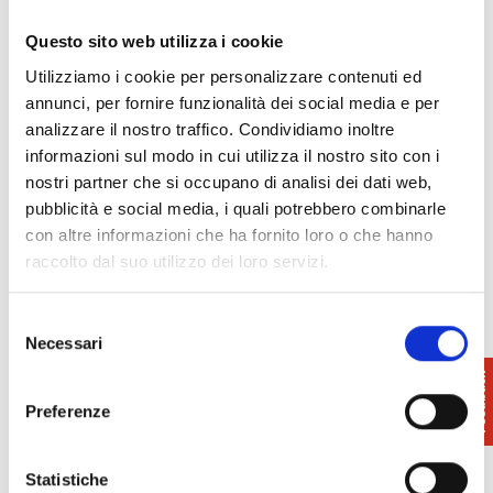
Leggi tutto →
Questo sito web utilizza i cookie
ATTRAZIONI
Utilizziamo i cookie per personalizzare contenuti ed
annunci, per fornire funzionalità dei social media e per
Capannoli| Area Sosta camper e pista
analizzare il nostro traffico. Condividiamo inoltre
ciclabile
informazioni sul modo in cui utilizza il nostro sito con i
L’area sosta camper di Capannoli si trova nei pressi
nostri partner che si occupano di analisi dei dati web,
dello stadio comunale, nella parte finale di Via
pubblicità e social media, i quali potrebbero combinarle
Berlinguer. L’area è stata…
con altre informazioni che ha fornito loro o che hanno
raccolto dal suo utilizzo dei loro servizi.
Leggi tutto →
Selezione
ATTRAZIONI
Necessari
del
Capannoli | Santo Pietro Belvedere
consenso
Santo Pietro Belvedere, unica frazione del Comune
Preferenze
di Capannoli, sorge su una collina il cui punto più
alto è il…
Statistiche