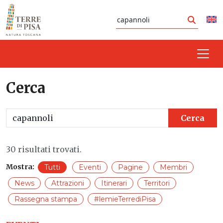
Vai al contenuto
Cerca
Cerca
Cerca
Cerca
30 risultati trovati.
Mostra:
Tutti
Eventi
Pagine
Membri
News
Attrazioni
Itinerari
Territori
Rassegna stampa
#lemieTerrediPisa